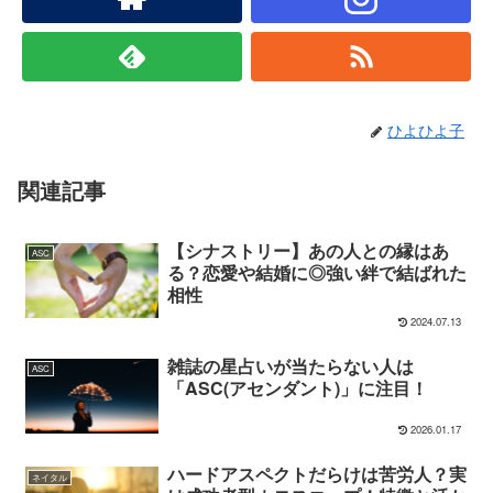
ひよひよ子
関連記事
【シナストリー】あの人との縁はあ
ASC
る？恋愛や結婚に◎強い絆で結ばれた
相性
2024.07.13
雑誌の星占いが当たらない人は
ASC
「ASC(アセンダント)」に注目！
2026.01.17
ハードアスペクトだらけは苦労人？実
ネイタル