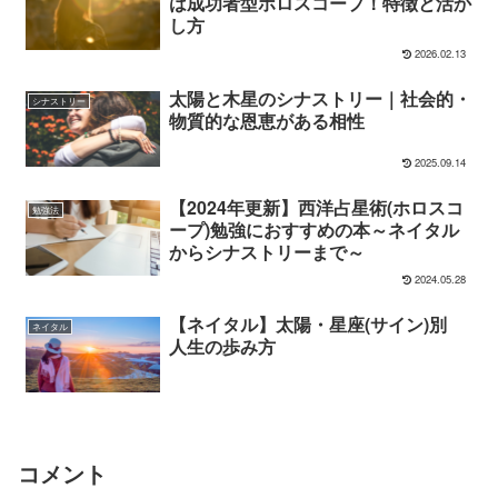
は成功者型ホロスコープ！特徴と活か
し方
2026.02.13
太陽と木星のシナストリー｜社会的・
シナストリー
物質的な恩恵がある相性
2025.09.14
【2024年更新】西洋占星術(ホロスコ
勉強法
ープ)勉強におすすめの本～ネイタル
からシナストリーまで～
2024.05.28
【ネイタル】太陽・星座(サイン)別
ネイタル
人生の歩み方
コメント