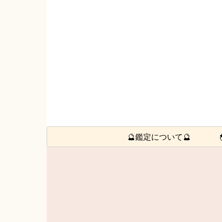
🔮鑑定について🔮