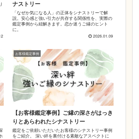
ナストリー
り
「なぜか気になる人」の正体をシナストリーで解
説。安心感と強い引力が共存する関係性を、実際の
鑑定事例から紐解きます。恋か迷うご縁のヒント
に。
12
2026.01.09
お客様鑑定事例
【お客様鑑定事例】ご縁の深さがはっき
りとあらわれたシナストリー
深
鑑定をご依頼いただいたお客様のシナストリー事例
ホ
をご紹介。 深い絆を裏付ける素敵なアスペクトに