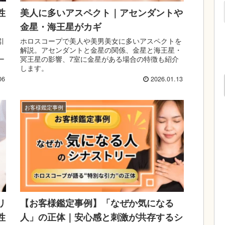
性
美人に多いアスペクト｜アセンダントや
金星・海王星がカギ
引
ホロスコープで美人や美男美女に多いアスペクトを
解説。アセンダントと金星の関係、金星と海王星・
ー
冥王星の影響、7室に金星がある場合の特徴も紹介
します。
06
2026.01.13
お客様鑑定事例
リ
【お客様鑑定事例】「なぜか気になる
性
人」の正体｜安心感と刺激が共存するシ