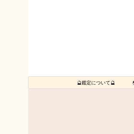
🔮鑑定について🔮