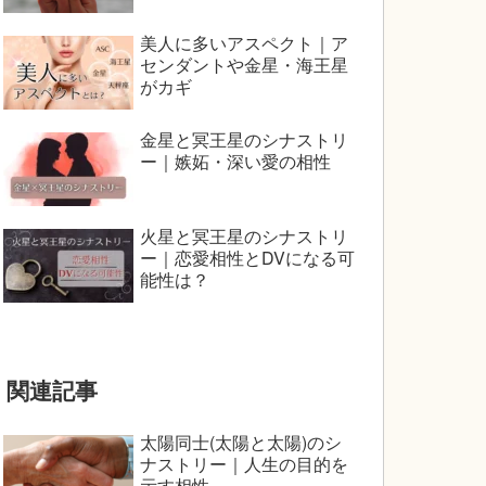
美人に多いアスペクト｜ア
センダントや金星・海王星
がカギ
金星と冥王星のシナストリ
ー｜嫉妬・深い愛の相性
火星と冥王星のシナストリ
ー｜恋愛相性とDVになる可
能性は？
関連記事
太陽同士(太陽と太陽)のシ
ナストリー｜人生の目的を
示す相性