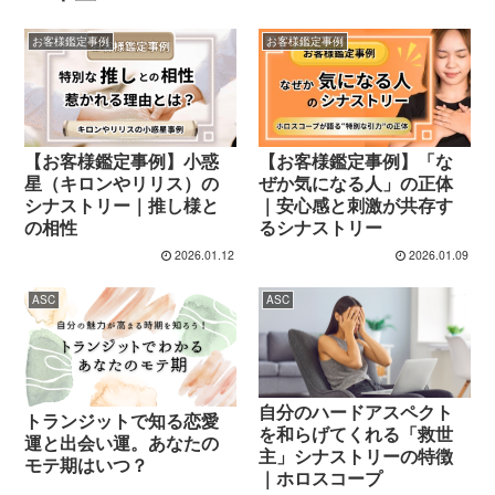
お客様鑑定事例
お客様鑑定事例
【お客様鑑定事例】小惑
【お客様鑑定事例】「な
星（キロンやリリス）の
ぜか気になる人」の正体
シナストリー｜推し様と
｜安心感と刺激が共存す
の相性
るシナストリー
2026.01.12
2026.01.09
ASC
ASC
自分のハードアスペクト
トランジットで知る恋愛
を和らげてくれる「救世
運と出会い運。あなたの
主」シナストリーの特徴
モテ期はいつ？
｜ホロスコープ